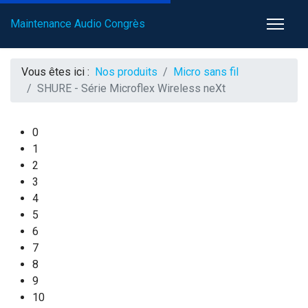
Maintenance Audio Congrès
Vous êtes ici :
Nos produits
Micro sans fil
SHURE - Série Microflex Wireless neXt
0
1
2
3
4
5
6
7
8
9
10